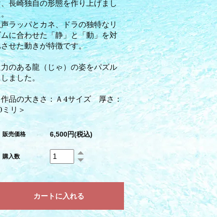
け、長崎独自の形態を作り上げまし
た。
龍声ラッパとカネ、ドラの独特なリ
ズムに合わせた「静」と「動」を対
比させた動きが特徴です。
迫力のある龍（じゃ）の姿をパズル
にしました。
＜作品の大きさ：Ａ4サイズ 厚さ：
0ミリ＞
6,500円(税込)
販売価格
購入数