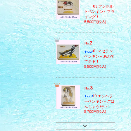
03 フンボル
トペンギン～フラ
イング！
5,500円(税込)
2
No.
01 マゼラン
ペンギン～あわて
て走る！
5,500円(税込)
3
No.
19 エンペラ
ーペンギン～ごは
んちょうだい！
5,700円(税込)