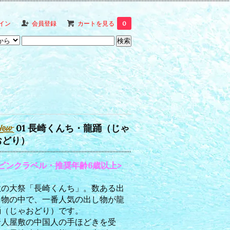
イン
会員登録
カートを見る
0
01 長崎くんち・龍踊（じゃ
おどり）
<ピンクラベル・推奨年齢6歳以上>
秋の大祭「長崎くんち」。数ある出
し物の中で、一番人気の出し物が龍
踊（じゃおどり）です。
唐人屋敷の中国人の手ほどきを受