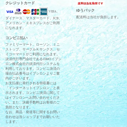
クレジットカード
ゆうパック
VISA、
配送料は当社が負担します。
ダイナース、マスターカード、JCB、
アメリカン・エキスプレスがご利用
になれます。
コンビニ払い
ファミリーマート、ローソン、ミニ
ストップ、サークルＫサンクス、セ
イコーマートがご利用になれます。
決済代行専門会社であるGMOイプシ
ロン株式会社の決済代行システムを
利用しております。コンビニ決済の
場合払込番号はイプシロンよりご案
内がございます。
お支払後に発行される領収書には
「インターネットイプシロン」と表
示されます。コンビニ決済に関して
はイプシロンへお問い合わせくださ
い。また、決裁手数料はお客様のご
負担となります。
なお、商品・発送等に関するお問い
合わせは当ショップまでお願いいた
します。