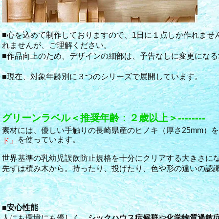
■
心を込めて制作しておりますので、1日に１点しか作れませ
れませんが、ご理解ください。
■
作品向上のため、デザインの細部は、予告なしに変更になる
■
現在、対象年齢別に３つのシリーズで展開しています。
グリーンラベル＜推奨年齢：２歳以上＞--------
素材には、優しい手触りの長崎県産のヒノキ（厚さ25mm）
を使っています。
ド』
世界基準の乳幼児誤飲防止規格を十分にクリアする大きさに
先ずは積み木から。持ったり、投げたり、色や形の違いの認
■
安心性能
人にも環境にも優しく、
シックハウス症候群
や
化学物質過敏