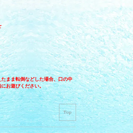
を
。
。
えたまま転倒などした場合、口の中
緒にお遊びください。
。
Top