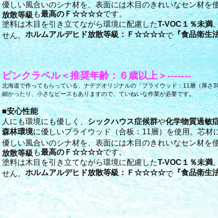
優しい風合いのシナ材を、表面には木目のきれいなセン材を
も
最高のＦ☆☆☆☆
です。
放散等級
塗料は木目を引き立てながら環境に配慮した
T-VOC１％未満
ホルムアルデヒド放散等級：Ｆ☆☆☆☆
『食品衛生
せん。
で
ピンクラベル＜推奨年齢：６歳以上＞-------
北海道で作ってもらっている、ナデグオリジナルの「プライウッド：11層（厚さ3
細かったり、小さなピースもありますので、ていねいな作業が必要です。
■
安心性能
人にも環境にも優しく、
シックハウス症候群
や
化学物質過敏
森林環境
に優しいプライウッド（合板：11層）を使用。芯材
優しい風合いのシナ材を、表面には木目のきれいなセン材を
も
最高のＦ☆☆☆☆
です。
放散等級
塗料は木目を引き立てながら環境に配慮した
T-VOC１％未満
ホルムアルデヒド放散等級：Ｆ☆☆☆☆
『食品衛生
せん。
で