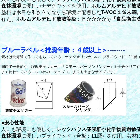
森林環境
に優しいナデグウッドを使用。
ホルムアルデヒド放
塗料は木目を引き立てながら環境に配慮した
T-VOC１％未満
ホルムアルデヒド放散等級：Ｆ☆☆☆☆
『食品衛生
せん。
で
ブルーラベル＜推奨年齢：４歳以上＞--------
素材は北海道で作ってもらっている、ナデグオリジナルの「プライウッド：11層（
国内で一般的な「誤飲チェッカー」「スモールパーツシリンダー」を十分クリアす
よく使われている、レゴ社の「デュプロ」よりも大きなサイズです。
■
安心性能
人にも環境にも優しく、
シックハウス症候群
や
化学物質過敏
森林環境
に優しいプライウッド（合板：11層）を使用。芯材