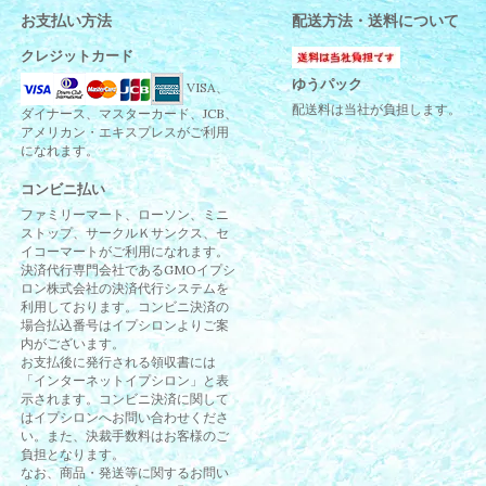
お支払い方法
配送方法・送料について
クレジットカード
ゆうパック
VISA、
配送料は当社が負担します。
ダイナース、マスターカード、JCB、
アメリカン・エキスプレスがご利用
になれます。
コンビニ払い
ファミリーマート、ローソン、ミニ
ストップ、サークルＫサンクス、セ
イコーマートがご利用になれます。
決済代行専門会社であるGMOイプシ
ロン株式会社の決済代行システムを
利用しております。コンビニ決済の
場合払込番号はイプシロンよりご案
内がございます。
お支払後に発行される領収書には
「インターネットイプシロン」と表
示されます。コンビニ決済に関して
はイプシロンへお問い合わせくださ
い。また、決裁手数料はお客様のご
負担となります。
なお、商品・発送等に関するお問い