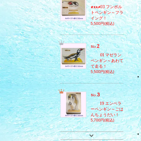
03 フンボル
トペンギン～フラ
イング！
5,500円(税込)
2
No.
01 マゼラン
ペンギン～あわて
て走る！
5,500円(税込)
3
No.
19 エンペラ
ーペンギン～ごは
んちょうだい！
5,700円(税込)