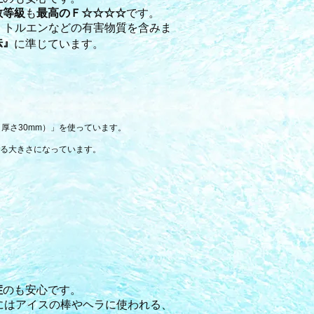
散等級
も
最高のＦ☆☆☆☆
です。
。トルエンなどの有害物質を含みま
法』
に準じています。
厚さ30mm）」を使っています。
る大きさになっています。
症
のも安心です。
にはアイスの棒やヘラに使われる、