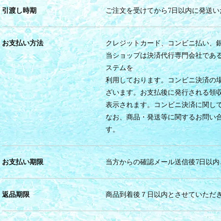
引渡し時期
ご注文を受けてから7日以内に発送い
お支払い方法
クレジットカード、コンビニ払い、
当ショップは決済代行専門会社であ
ステムを
利用しております。コンビニ決済の
ざいます。お支払後に発行される領
表示されます。コンビニ決済に関し
なお、商品・発送等に関するお問い
す。
お支払い期限
当方からの確認メール送信後7日以内
返品期限
商品到着後７日以内とさせていただ