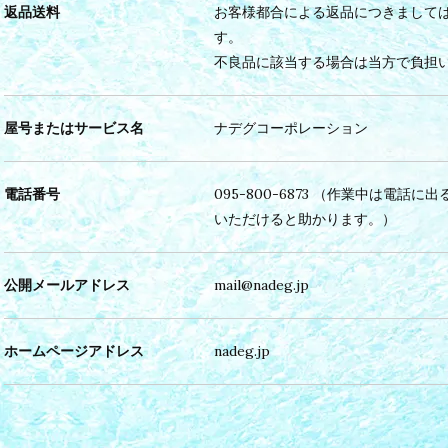
返品送料
お客様都合による返品につきまして
す。
不良品に該当する場合は当方で負担
屋号またはサービス名
ナデグコーポレーション
電話番号
095-800-6873 （作業中は電
いただけると助かります。）
公開メールアドレス
mail@nadeg.jp
ホームページアドレス
nadeg.jp