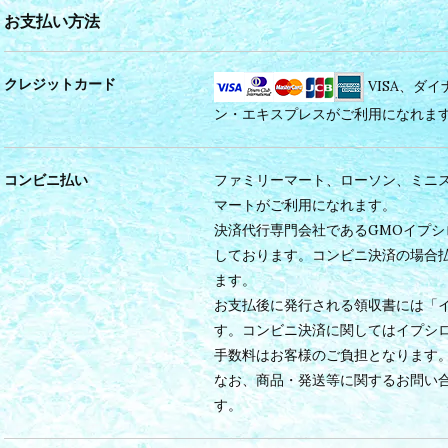
お支払い方法
クレジットカード
VISA、ダ
ン・エキスプレスがご利用になれま
コンビニ払い
ファミリーマート、ローソン、ミニ
マートがご利用になれます。
決済代行専門会社であるGMOイプ
しております。コンビニ決済の場合
ます。
お支払後に発行される領収書には「
す。コンビニ決済に関してはイプシ
手数料はお客様のご負担となります
なお、商品・発送等に関するお問い
す。