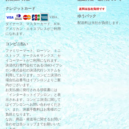
クレジットカード
ゆうパック
VISA、
配送料は当社が負担します。
ダイナース、マスターカード、JCB、
アメリカン・エキスプレスがご利用
になれます。
コンビニ払い
ファミリーマート、ローソン、ミニ
ストップ、サークルＫサンクス、セ
イコーマートがご利用になれます。
決済代行専門会社であるGMOイプシ
ロン株式会社の決済代行システムを
利用しております。コンビニ決済の
場合払込番号はイプシロンよりご案
内がございます。
お支払後に発行される領収書には
「インターネットイプシロン」と表
示されます。コンビニ決済に関して
はイプシロンへお問い合わせくださ
い。また、決裁手数料はお客様のご
負担となります。
なお、商品・発送等に関するお問い
合わせは当ショップまでお願いいた
します。