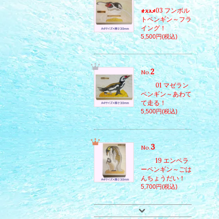
03 フンボル
トペンギン～フラ
イング！
5,500円(税込)
2
No.
01 マゼラン
ペンギン～あわて
て走る！
5,500円(税込)
3
No.
19 エンペラ
ーペンギン～ごは
んちょうだい！
5,700円(税込)