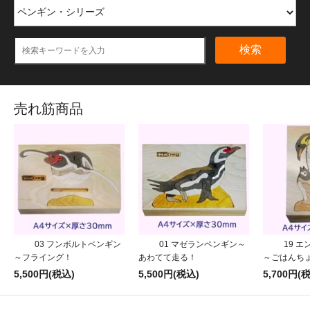
検索
売れ筋商品
03 フンボルトペンギン
01 マゼランペンギン～
19 
～フライング！
あわてて走る！
～ごはんち
5,500円(税込)
5,500円(税込)
5,700円(